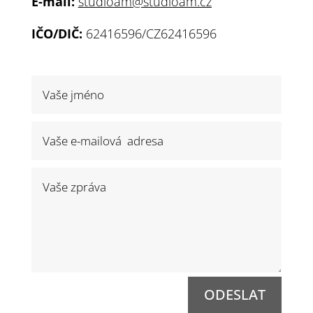
E-mail:
studioam@studioam.cz
IČO/DIČ:
62416596/CZ62416596
ODESLAT