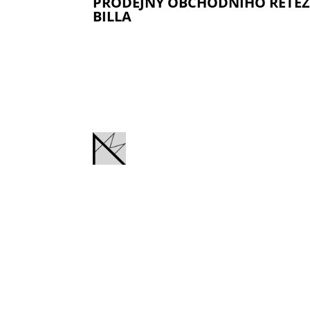
PRODEJNY OBCHODNÍHO ŘETĚZ
BILLA